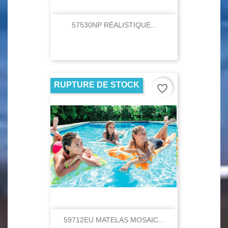
57530NP RÉALISTIQUE...
RUPTURE DE STOCK
favorite_border
59712EU MATELAS MOSAIC...