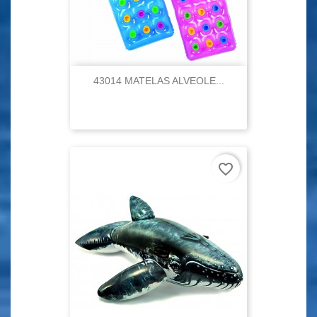
43014 MATELAS ALVEOLE...
favorite_border