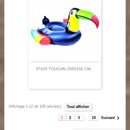
37429 TOUCAN 208X156 CM...
Affichage 1-12 de 109 article(s)
tout afficher

1
2
3
…
10
Suivant