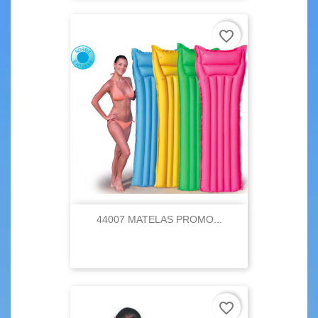
favorite_border
44007 MATELAS PROMO...
favorite_border