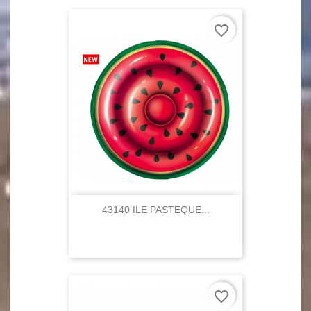
favorite_border
43140 ILE PASTEQUE...
favorite_border