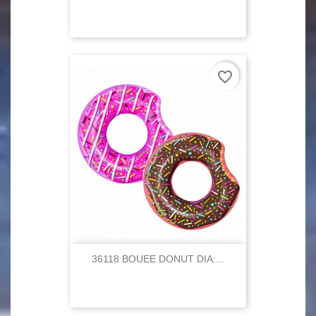
favorite_border
36118 BOUEE DONUT DIA:...