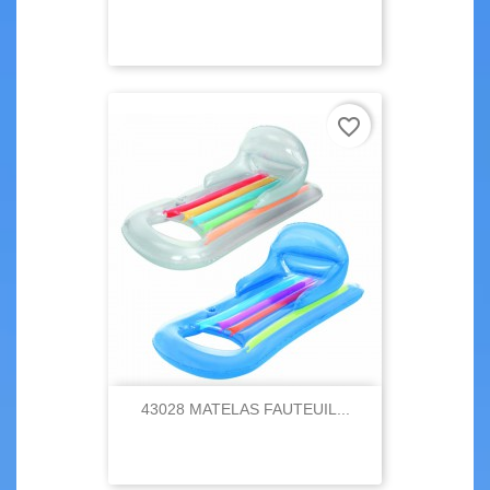
favorite_border
43028 MATELAS FAUTEUIL...