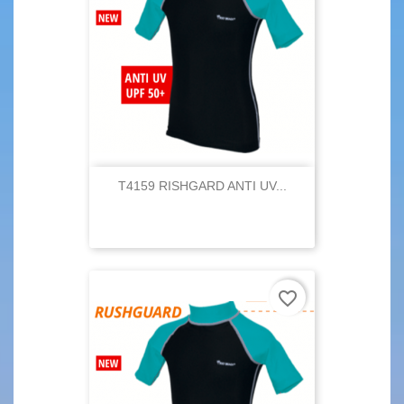
T4159 RISHGARD ANTI UV...
favorite_border