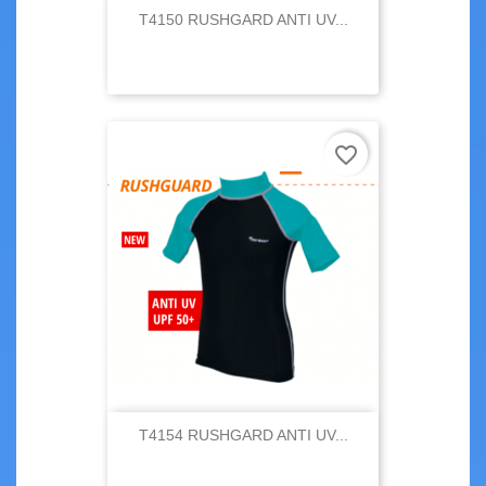
T4150 RUSHGARD ANTI UV...
favorite_border
T4154 RUSHGARD ANTI UV...