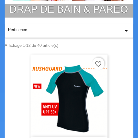
DRAP DE BAIN & PAREO

Pertinence
Affichage 1-12 de 40 article(s)
favorite_border