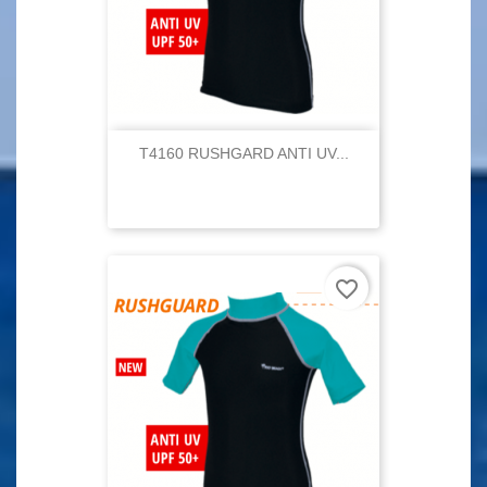
T4160 RUSHGARD ANTI UV...
favorite_border