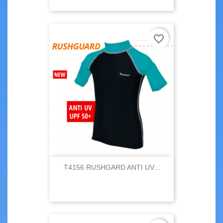
favorite_border
T4156 RUSHGARD ANTI UV...