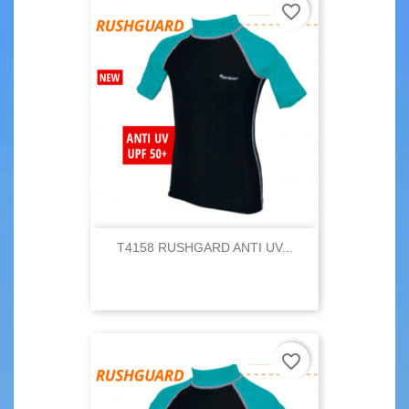
favorite_border
T4158 RUSHGARD ANTI UV...
favorite_border