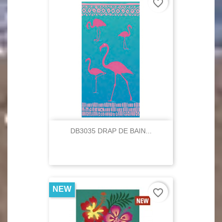
favorite_border
DB3035 DRAP DE BAIN...
NEW
favorite_border