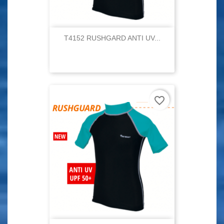
T4152 RUSHGARD ANTI UV...
favorite_border