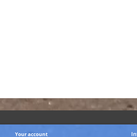
In
Your account