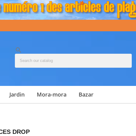
search
jardin
mora-mora
bazar
CES DROP